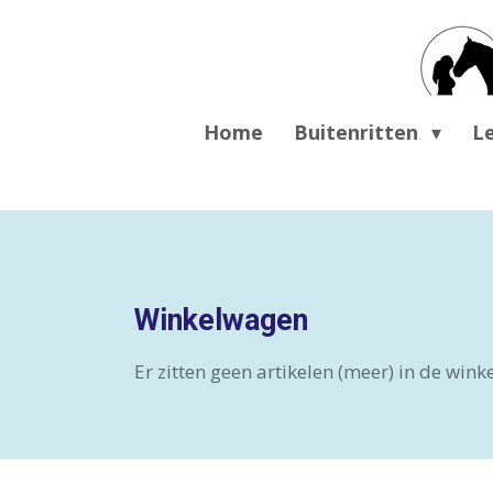
Ga
direct
naar
de
Home
Buitenritten
L
hoofdinhoud
Winkelwagen
Er zitten geen artikelen (meer) in de win