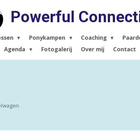
Powerful Connect
essen
Ponykampen
Coaching
Paard
Agenda
Fotogalerij
Over mij
Contact
kelwagen.