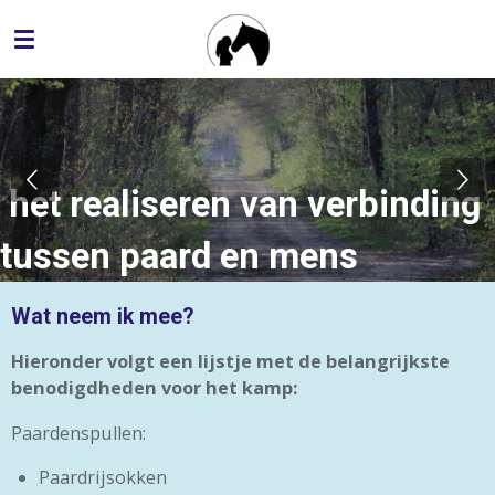
Ga
direct
naar
de
hoofdinhoud
het realiseren van verbinding
tussen paard en mens
Wat neem ik mee?
Hieronder volgt een lijstje met de belangrijkste
benodigdheden voor het kamp:
Paardenspullen:
Paardrijsokken